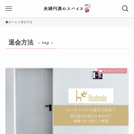
ホーム
退会方法
退会方法
– tag –
マッチングアプリ